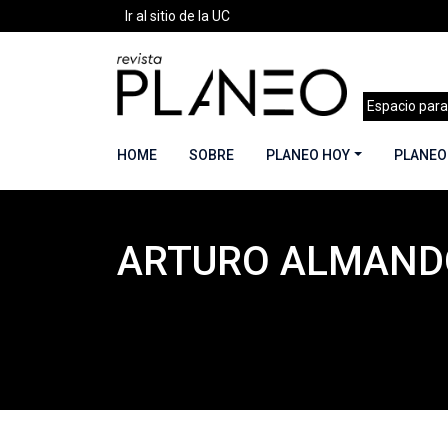
Ir al sitio de la UC
Espacio para
HOME
SOBRE
PLANEO HOY
PLANEO
ARTURO ALMAND
Portada
»
Planeo Hoy
»
Arturo Almandoz