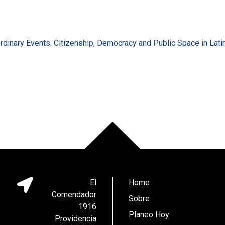
ordinary Events. Citizenship, Democracy and Public Space in Lati
El
Home
Comendador
Sobre
1916
Planeo Hoy
Providencia