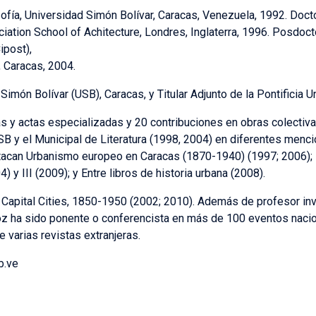
sofía, Universidad Simón Bolívar, Caracas, Venezuela, 1992. Doct
iation School of Achitecture, Londres, Inglaterra, 1996. Posdoct
ipost),
 Caracas, 2004.
Simón Bolívar (USB), Caracas, y Titular Adjunto de la Pontificia U
s y actas especializadas y 20 contribuciones en obras colectivas
B y el Municipal de Literatura (1998, 2004) en diferentes menci
tacan Urbanismo europeo en Caracas (1870-1940) (1997; 2006); L
) y III (2009); y Entre libros de historia urbana (2008).
s Capital Cities, 1850-1950 (2002; 2010). Además de profesor in
oz ha sido ponente o conferencista en más de 100 eventos nacio
 varias revistas extranjeras.
b.ve