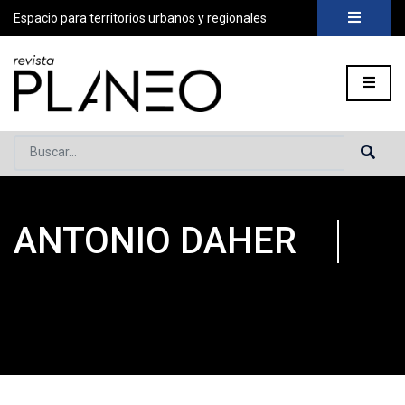
Espacio para territorios urbanos y regionales
Buscar...
ANTONIO DAHER
Portada
»
Planeo Hoy
»
Antonio Daher