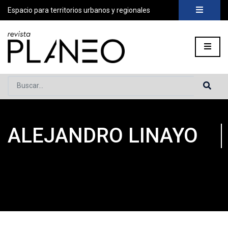
Espacio para territorios urbanos y regionales
Buscar...
ALEJANDRO LINAYO
Portada
»
Planeo Hoy
»
Alejandro Linayo