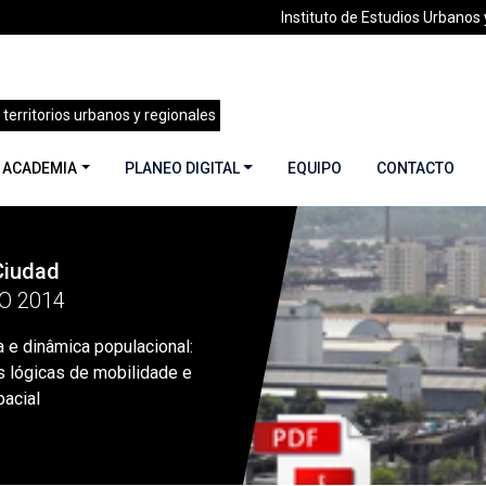
Instituto de Estudios Urbanos y
 territorios urbanos y regionales
 ACADEMIA
PLANEO DIGITAL
EQUIPO
CONTACTO
Ciudad
 16 | Infancia y Ciudad | Mayo-Junio 2014
»
Estrutura urbana e
O 2014
a e dinâmica populacional:
s lógicas de mobilidade e
pacial