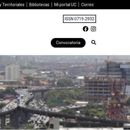
 Territoriales
Bibliotecas
Mi portal UC
Correo
ISSN 0719-2932
Convocatoria
 dinâmica populacional: Ensaio sobre as lógicas de mobilidade e