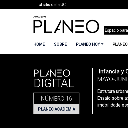
Ir al sitio de la UC
Espacio para
HOME
SOBRE
PLANEO HOY
PLANEO
PLANEO
Infancia y 
Portada
»
Planeo Hoy
»
Planeo Digital
»
PLANEO
MAYO-JUNI
DIGITAL
Estrutura urban
NÚMERO 16
Ensaio sobre a
imobilidade es
PLANEO ACADEMIA