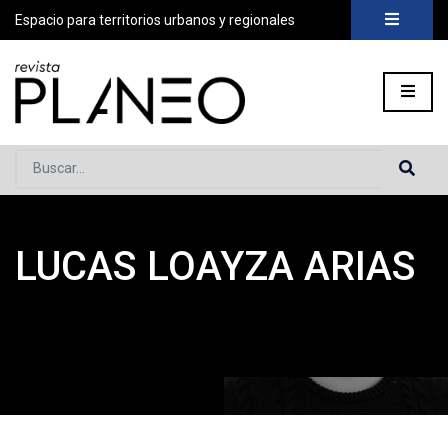
Espacio para territorios urbanos y regionales
Buscar...
LUCAS LOAYZA ARIAS
Portada
»
Planeo Hoy
»
Lucas Loayza Arias