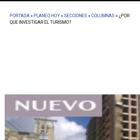
PORTADA
»
PLANEO HOY
»
SECCIONES
»
COLUMNAS
»
¿POR
QUE INVESTIGAR EL TURISMO?
En la columna se pone en discusión el tratamiento analítico
y reciente del tema del turismo desde la academia,
presumiéndose este además como superficial y a priori de
connotación negativa.