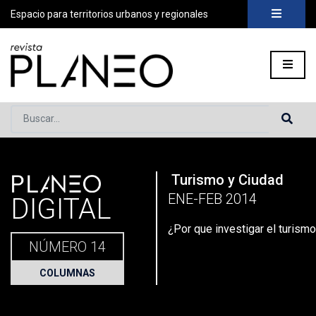
Espacio para territorios urbanos y regionales
Buscar...
PLANEO
Turismo y Ciudad
Portada
»
Planeo Hoy
»
Secciones
»
Columnas
»
¿Por que inv
ENE-FEB 2014
DIGITAL
¿Por que investigar el turism
NÚMERO 14
COLUMNAS