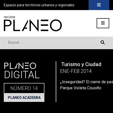
Espacio para territorios urbanos y regionales
Buscar...
PLANEO
Turismo y Ciudad
Portada
»
Planeo Hoy
»
Planeo Digital
»
PLANEO 14 | Turismo
ENE-FEB 2014
DIGITAL
¿Inseguridad? El cierre de pas
NÚMERO 14
Parque Violeta Cousiño
PLANEO ACADEMIA