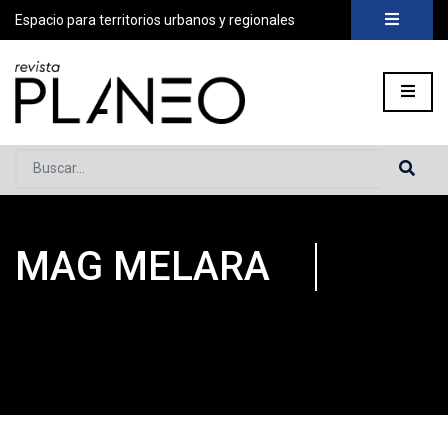
Espacio para territorios urbanos y regionales
Buscar...
MAG MELARA
Portada
»
Planeo Hoy
»
Mag Melara