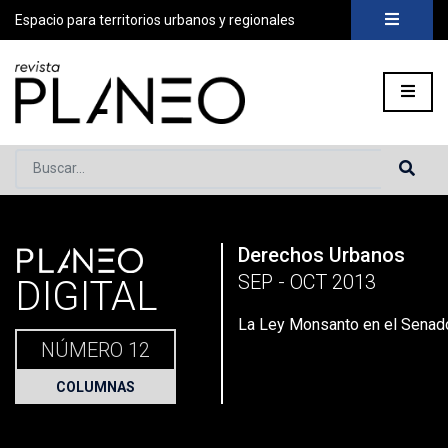
Espacio para territorios urbanos y regionales
Buscar...
PLANEO
Derechos Urbanos
Portada
»
Planeo Hoy
»
La Ley Monsanto en el Senado
SEP - OCT 2013
DIGITAL
La Ley Monsanto en el Senad
NÚMERO 12
COLUMNAS