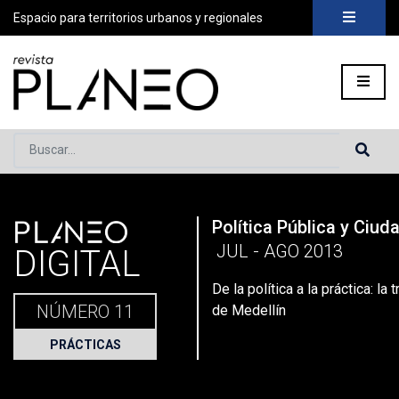
Espacio para territorios urbanos y regionales
Buscar...
PLANEO
Política Pública y Ciud
Portada
»
Planeo Hoy
»
Planeo Digital
»
PLANEO 11 | Política 
JUL - AGO 2013
DIGITAL
De la política a la práctica: la
NÚMERO 11
de Medellín
PRÁCTICAS