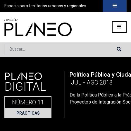
Espacio para territorios urbanos y regionales
Buscar...
PLANEO
Política Pública y Ciud
Portada
»
Planeo Hoy
»
Planeo Digital
»
PLANEO 11 | Política 
JUL - AGO 2013
DIGITAL
De la Política Pública a la Prác
NÚMERO 11
Proyectos de Integración Soci
PRÁCTICAS