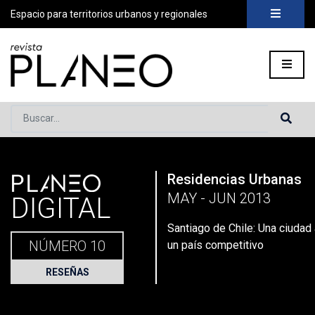
Espacio para territorios urbanos y regionales
Buscar...
PLANEO
Residencias Urbanas
Portada
»
Planeo Hoy
»
Planeo Digital
»
PLANEO 10 | Residen
MAY - JUN 2013
DIGITAL
Santiago de Chile: Una ciudad 
NÚMERO 10
un país competitivo
RESEÑAS