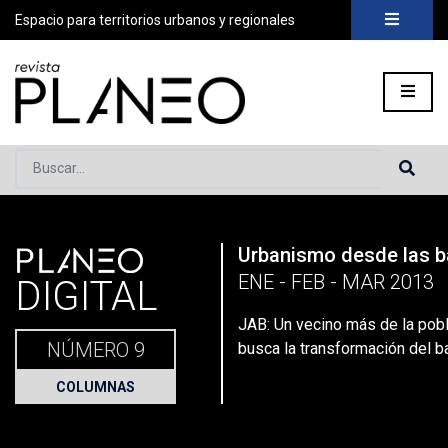
Espacio para territorios urbanos y regionales
Buscar...
PLANEO
Urbanismo desde las 
Portada
»
Planeo Hoy
»
Secciones
»
Columnas
»
JAB: Un veci
ENE - FEB - MAR 2013
DIGITAL
JAB: Un vecino más de la pob
NÚMERO 9
busca la transformación del ba
COLUMNAS