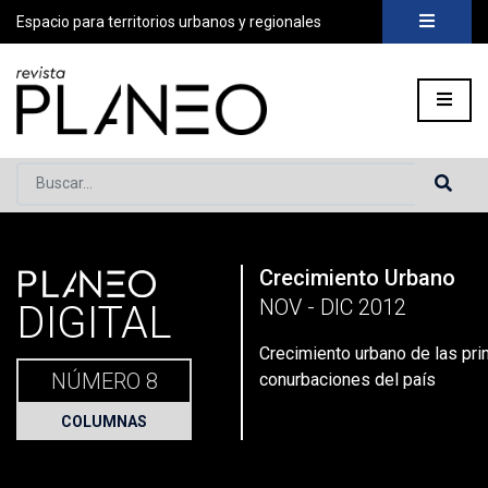
Espacio para territorios urbanos y regionales
Buscar...
PLANEO
Crecimiento Urbano
Portada
»
Planeo Hoy
»
Secciones
»
Columnas
»
Crecimiento 
NOV - DIC 2012
DIGITAL
Crecimiento urbano de las pri
NÚMERO 8
conurbaciones del país
COLUMNAS