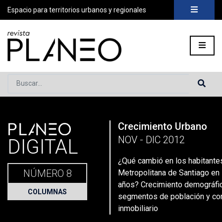
Espacio para territorios urbanos y regionales
Buscar...
PLANEO
Crecimiento Urbano
Portada
»
Planeo Hoy
»
Secciones
»
Columnas
»
¿Qué cambió 
NOV - DIC 2012
DIGITAL
¿Qué cambió en los habitante
NÚMERO 8
Metropolitana de Santiago en 
años? Crecimiento demográfi
COLUMNAS
segmentos de población y c
inmobiliario