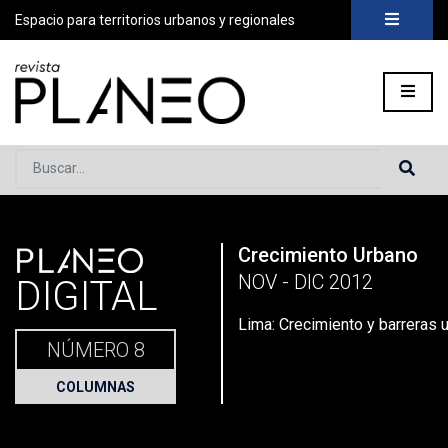
Espacio para territorios urbanos y regionales
Buscar...
PLANEO
Crecimiento Urbano
Portada
»
Planeo Hoy
»
Secciones
»
Columnas
»
Lima: Crecim
NOV - DIC 2012
DIGITAL
Lima: Crecimiento y barreras 
NÚMERO 8
COLUMNAS