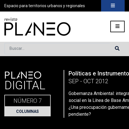
Espacio para territorios urbanos y regionales
Buscar...
PLANEO
Políticas e Instrument
Portada
»
Planeo Hoy
»
Secciones
»
Columnas
»
Gobernanza A
SEP - OCT 2012
DIGITAL
Gobernanza Ambiental: integra
NÚMERO 7
social en la Línea de Base Am
¿Una preocupación gubername
COLUMNAS
pendiente?