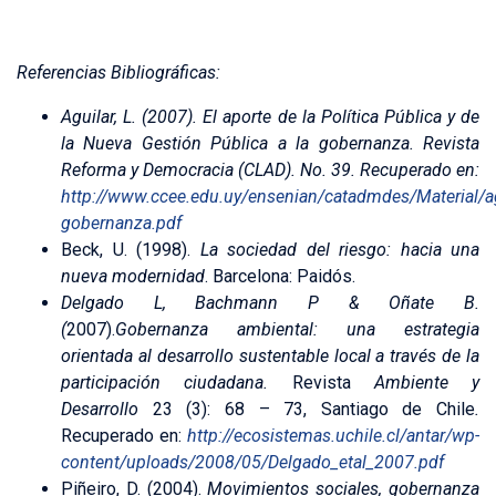
Referencias Bibliográficas:
Aguilar, L. (2007). El aporte de la Política Pública y de
la Nueva Gestión Pública a la gobernanza.
Revista
Reforma y Democracia (CLAD). No. 39. Recuperado en:
http://www.ccee.edu.uy/ensenian/catadmdes/Material/ag
gobernanza.pdf
Beck, U. (1998).
La sociedad del riesgo: hacia una
nueva modernidad
. Barcelona: Paidós.
Delgado L, Bachmann P & Oñate B.
(
2007).
Gobernanza ambiental: una estrategia
orientada al desarrollo sustentable local a través de la
participación ciudadana.
Revista
Ambiente y
Desarrollo
23 (3): 68 – 73, Santiago de Chile
.
Recuperado en:
http://ecosistemas.uchile.cl/antar/wp-
content/uploads/2008/05/Delgado_etal_2007.pdf
Piñeiro, D. (2004).
Movimientos sociales, gobernanza