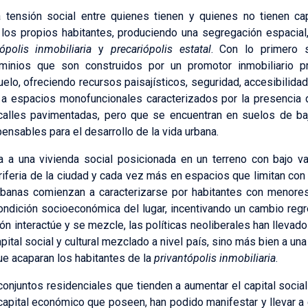
 tensión social entre quienes tienen y quienes no tienen cap
los propios habitantes, produciendo una segregación espacial,
tópolis inmobiliaria
y
precariópolis estatal
. Con lo primero 
minios que son construidos por un promotor inmobiliario pr
elo, ofreciendo recursos paisajísticos, seguridad, accesibilidad e
a espacios monofuncionales caracterizados por la presencia d
 calles pavimentadas, pero que se encuentran en suelos de ba
ensables para el desarrollo de la vida urbana.
 a una vivienda social posicionada en un terreno con bajo va
riferia de la ciudad y cada vez más en espacios que limitan con 
urbanas comienzan a caracterizarse por habitantes con menore
ondición socioeconómica del lugar, incentivando un cambio reg
ción interactúe y se mezcle, las políticas neoliberales han lleva
pital social y cultural mezclado a nivel país, sino más bien a u
ue acaparan los habitantes de la
privantópolis inmobiliaria
.
onjuntos residenciales que tienden a aumentar el capital social
capital económico que poseen, han podido manifestar y llevar 