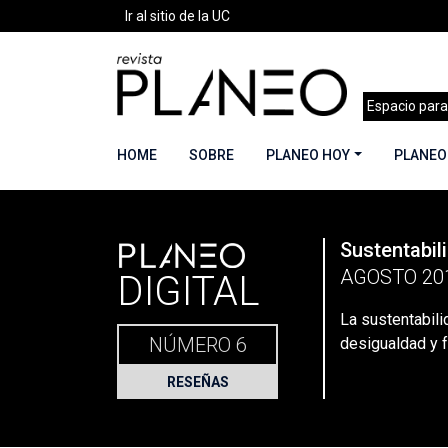
Ir al sitio de la UC
Espacio para
HOME
SOBRE
PLANEO HOY
PLANEO
PLANEO
Sustentabili
Portada
»
Planeo Hoy
»
Secciones
»
Reseñas
AGOSTO 20
DIGITAL
La sustentabil
NÚMERO 6
desigualdad y 
RESEÑAS