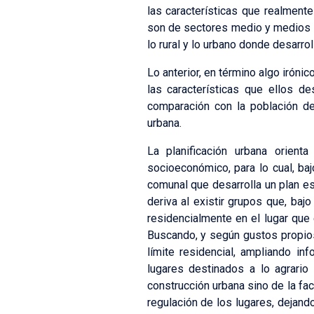
las características que realment
son de sectores medio y medios al
lo rural y lo urbano donde desarrol
Lo anterior, en término algo iróni
las características que ellos d
comparación con la población de
urbana.
La planificación urbana orient
socioeconómico, para lo cual, ba
comunal que desarrolla un plan es
deriva al existir grupos que, baj
residencialmente en el lugar que 
Buscando, y según gustos propios
límite residencial, ampliando i
lugares destinados a lo agrari
construcción urbana sino de la fa
regulación de los lugares, dejando