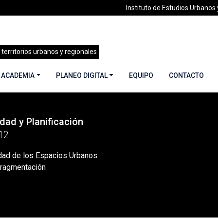
Instituto de Estudios Urbanos y
 territorios urbanos y regionales
 ACADEMIA
PLANEO DIGITAL
EQUIPO
CONTACTO
dad y Planificación
»
ARTICULOS EN RESEÑAS
»
La sustentabilidad de los Espacios
12
idad de los Espacios Urbanos:
fragmentación