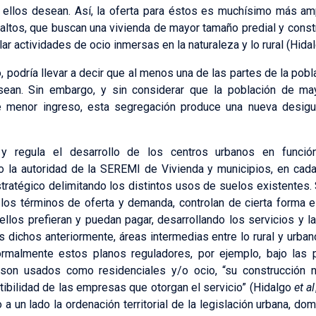
e ellos desean. Así, la oferta para éstos es muchísimo más am
tos, que buscan una vivienda de mayor tamaño predial y constru
lar actividades de ocio inmersas en la naturaleza y lo rural (Hid
co, podría llevar a decir que al menos una de las partes de la pob
esean. Sin embargo, y sin considerar que la población de ma
 menor ingreso, esta segregación produce una nueva desigual
a y regula el desarrollo de los centros urbanos en funció
jo la autoridad de la SEREMI de Vivienda y municipios, en cad
tratégico delimitando los distintos usos de suelos existentes.
o los términos de oferta y demanda, controlan de cierta forma 
ellos prefieran y puedan pagar, desarrollando los servicios y 
 dichos anteriormente, áreas intermedias entre lo rural y urba
nformalmente estos planos reguladores, por ejemplo, bajo las
o son usados como residenciales y/o ocio, “su construcción
ctibilidad de las empresas que otorgan el servicio” (Hidalgo
et al
 a un lado la ordenación territorial de la legislación urbana, d