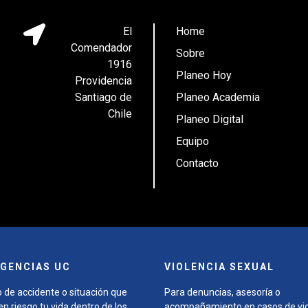
El
Home
Comendador
Sobre
1916
Planeo Hoy
Providencia
Santiago de
Planeo Academia
Chile
Planeo Digital
Equipo
Contacto
GENCIAS UC
VIOLENCIA SEXUAL
 de accidente o situación que
Para denuncias, asesoría o
n riesgo tu vida dentro de los
acompañamiento en casos de vio