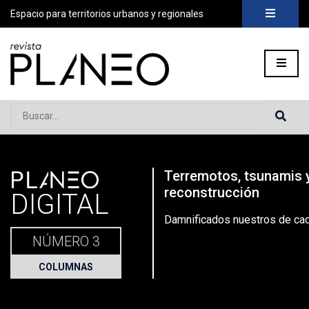
Espacio para territorios urbanos y regionales
Buscar...
PLANEO
Terremotos, tsunamis 
Portada
»
Planeo Hoy
»
Secciones
»
Columnas
»
Damnificados
reconstrucción
DIGITAL
Damnificados nuestros de cad
NÚMERO 3
COLUMNAS