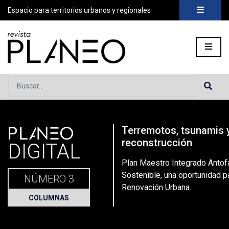
Espacio para territorios urbanos y regionales
Buscar...
PLANEO
Terremotos, tsunamis 
Portada
»
Planeo Hoy
»
Secciones
»
Columnas
»
Plan Maestro
reconstrucción
DIGITAL
Plan Maestro Integrado Antof
Sostenible, una oportunidad p
NÚMERO 3
Renovación Urbana.
COLUMNAS