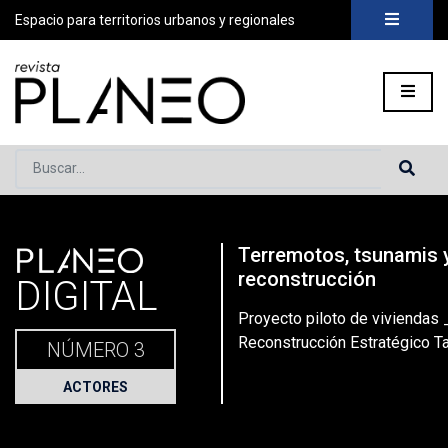
Espacio para territorios urbanos y regionales
Buscar...
PLANEO
Terremotos, tsunamis 
Portada
»
Planeo Hoy
»
Secciones
»
Actores
»
Proyecto pilot
reconstrucción
DIGITAL
Proyecto piloto de viviendas 
Reconstrucción Estratégico T
NÚMERO 3
ACTORES