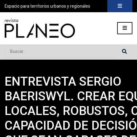
Espacio para territorios urbanos y regionales
Buscar...
ENTREVISTA SERGIO
Portada
»
Planeo Hoy
»
Secciones
»
Actores
»
Entrevista Serg
BAERISWYL. CREAR EQ
LOCALES, ROBUSTOS, 
CAPACIDAD DE DECISIÓ