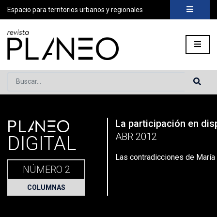
Espacio para territorios urbanos y regionales
Buscar...
PLANEO
La participación en dis
Portada
»
Planeo Hoy
»
Secciones
»
Columnas
»
Las contradi
ABR 2012
DIGITAL
Las contradicciones de María
NÚMERO 2
COLUMNAS