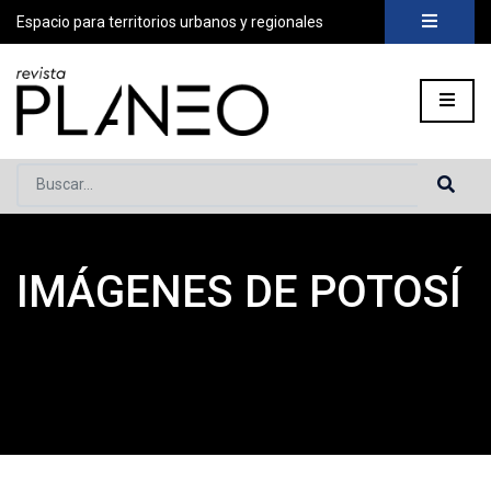
Espacio para territorios urbanos y regionales
Buscar...
IMÁGENES DE POTOSÍ
Portada
»
Planeo Hoy
»
Secciones
»
Columnas
»
Imágenes de