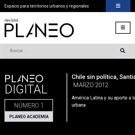
Espacio para territorios urbanos y regionales
Buscar...
PLANEO
Chile sin política, Sant
Portada
»
Planeo Hoy
»
Planeo Digital
»
PLANEO 1 | Chile sin 
MARZO 2012
DIGITAL
América Latina y su aporte a l
NÚMERO 1
urbana
PLANEO ACADEMIA