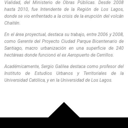
Vialidad, del Ministerio de Obras Públicas. Desde 2008
hasta 2010, fue Intendente de la Región de Los Lagos,
donde se vio enfrentado a la crisis de la erupción del volcán
Chaitén.
En el área proyectual, destaca su trabajo, entre 2006 y 2008,
como Gerente del Proyecto Ciudad Parque Bicentenario de
Santiago, macro urbanización en una superficie de 240
hectáreas donde funcionó el ex Aeropuerto de Cerrillos.
Académicamente, Sergio Galilea destaca como profesor del
Instituto de Estudios Urbanos y Territoriales de la
Universidad Católica, y en la Universidad de Los Lagos.