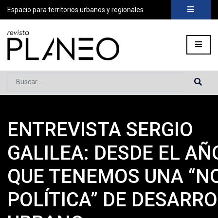
Espacio para territorios urbanos y regionales
Buscar...
ENTREVISTA SERGIO
Portada
»
Planeo Hoy
»
Secciones
»
Actores
»
Entrevista Serg
GALILEA: DESDE EL AÑ
QUE TENEMOS UNA “N
POLÍTICA” DE DESARR