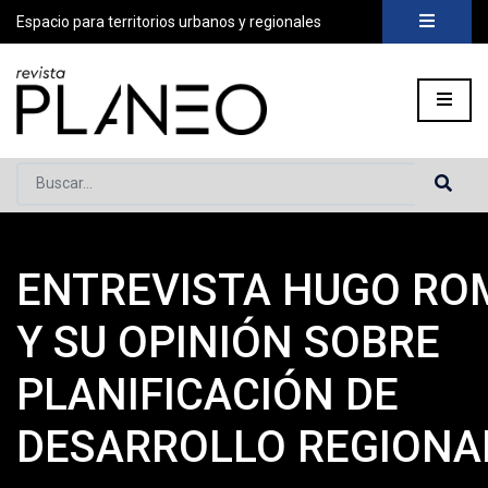
Espacio para territorios urbanos y regionales
Buscar...
ENTREVISTA HUGO RO
Portada
»
Planeo Hoy
»
Secciones
»
Actores
»
Entrevista Hug
Y SU OPINIÓN SOBRE
PLANIFICACIÓN DE
DESARROLLO REGIONA