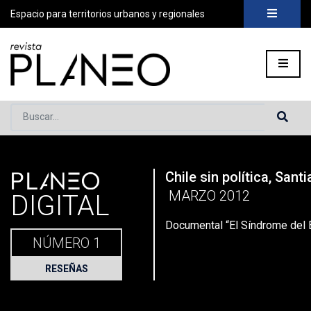
Espacio para territorios urbanos y regionales
Buscar...
PLANEO
Chile sin política, Sant
Portada
»
Planeo Hoy
»
Secciones
»
Reseñas
»
DOCUMENTA
MARZO 2012
DIGITAL
Documental “El Síndrome del 
NÚMERO 1
RESEÑAS