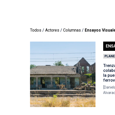
Todos
/
Actores
/
Columnas
/
Ensayos Visual
ENS
PLANE
Trenz
colabo
la pue
ferrov
[Daniel
Alvarad