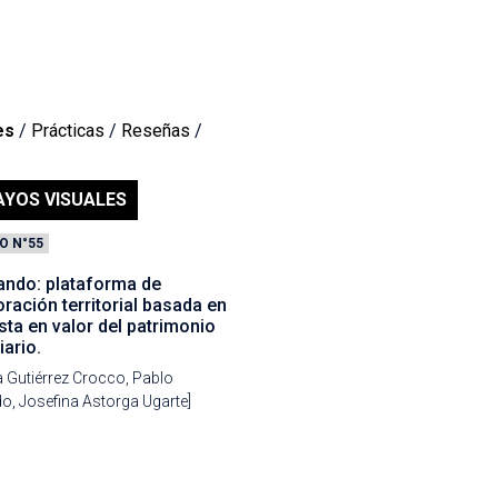
es
/
Prácticas
/
Reseñas
/
AYOS VISUALES
O N°55
ando: plataforma de
ración territorial basada en
sta en valor del patrimonio
iario.
a Gutiérrez Crocco, Pablo
o, Josefina Astorga Ugarte]