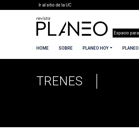
Ir al sitio de la UC
Espacio para
HOME
SOBRE
PLANEO HOY
PLANEO
TRENES
Portada
»
trenes