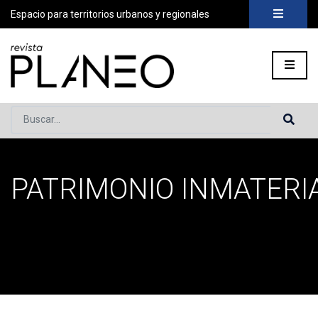
Espacio para territorios urbanos y regionales
Buscar...
PATRIMONIO INMATERI
Portada
»
Patrimonio inmaterial