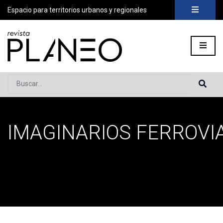
Espacio para territorios urbanos y regionales
Buscar...
IMAGINARIOS FERROVI
Portada
»
imaginarios ferroviarios