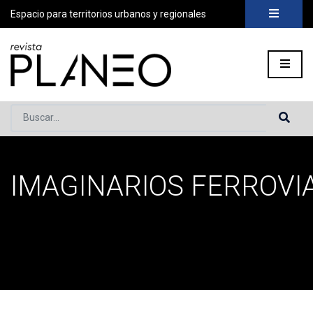
Espacio para territorios urbanos y regionales
Buscar...
IMAGINARIOS FERROVI
Portada
»
imaginarios ferroviarios