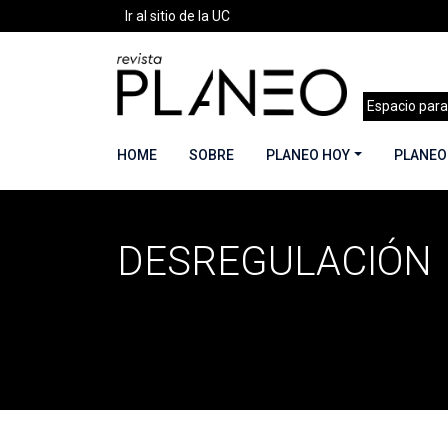
Ir al sitio de la UC
Espacio para
HOME
SOBRE
PLANEO HOY
PLANEO
DESREGULACIÓN
Portada
»
Desregulación