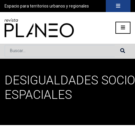
Espacio para territorios urbanos y regionales
Buscar...
DESIGUALDADES SOCIO
Portada
»
desigualdades socio-espaciales
ESPACIALES