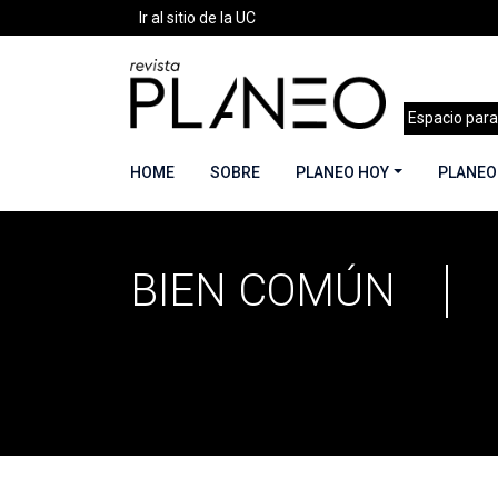
Ir al sitio de la UC
Espacio para
HOME
SOBRE
PLANEO HOY
PLANEO
BIEN COMÚN
Portada
»
bien común