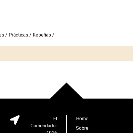
es
/
Prácticas
/
Reseñas
/
El
Home
Comendador
Sobre
1916