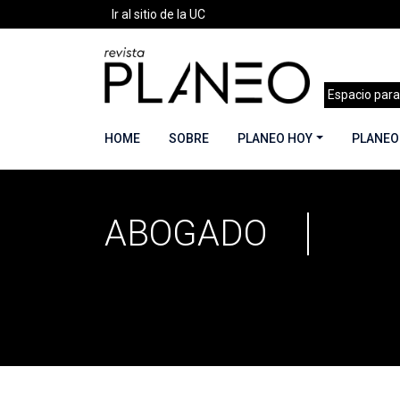
Ir al sitio de la UC
Espacio para
HOME
SOBRE
PLANEO HOY
PLANEO
ABOGADO
Portada
»
abogado