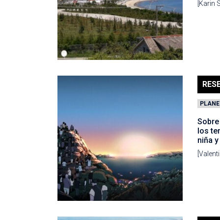
[Karin 
RES
PLANE
Sobre
los te
niña y
[Valent