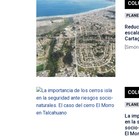
COL
PLANE
Reduc
escal
Carta
[Simón 
COL
PLANE
La imp
en la 
socio-
El Mo