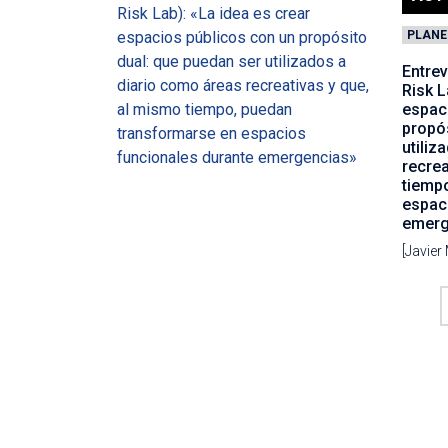
PLANE
Entrev
Risk L
espac
propós
utiliz
recrea
tiemp
espac
emerg
[Javier