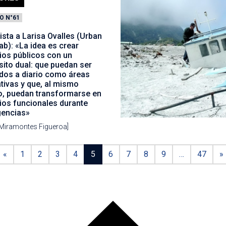
O N°61
ista a Larisa Ovalles (Urban
ab): «La idea es crear
ios públicos con un
ito dual: que puedan ser
ados a diario como áreas
tivas y que, al mismo
o, puedan transformarse en
ios funcionales durante
encias»
 Miramontes Figueroa]
«
1
2
3
4
5
6
7
8
9
…
47
»