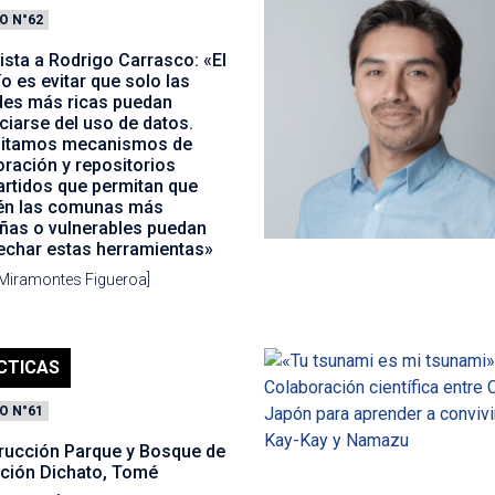
O N°62
ista a Rodrigo Carrasco: «El
o es evitar que solo las
des más ricas puedan
ciarse del uso de datos.
itamos mecanismos de
ración y repositorios
rtidos que permitan que
én las comunas más
ñas o vulnerables puedan
echar estas herramientas»
 Miramontes Figueroa]
CTICAS
O N°61
rucción Parque y Bosque de
ación Dichato, Tomé