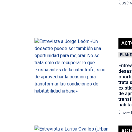
[José M
ACT
PLANE
Entrev
desas
oport
trata 
existí
de ap
trans
habita
[Javier
ACT