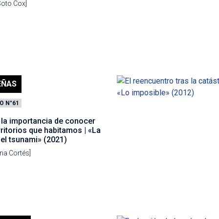
Soto Cox]
EÑAS
O N°61
 la importancia de conocer
rritorios que habitamos | «La
 el tsunami» (2021)
ina Cortés]