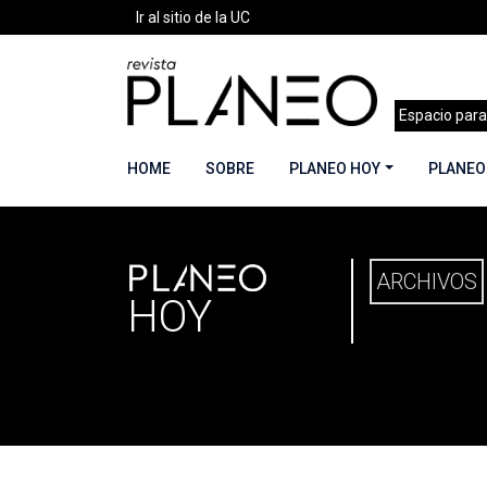
Ir al sitio de la UC
Espacio para
HOME
SOBRE
PLANEO HOY
PLANEO
PLANEO
Portada
»
Planeo Hoy
ARCHIVOS
HOY