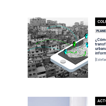
COL
PLANE
¿Cómo
transf
urban
infor
[Estefa
ACT