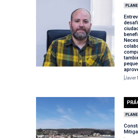
PLANE
Entrev
desafí
ciuda
benefi
Neces
colabo
compa
tambi
peque
aprov
[Javier
PRÁ
PLANE
Const
Mitig