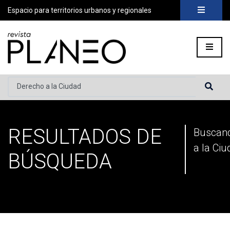
Espacio para territorios urbanos y regionales
Buscar...
RESULTADOS DE
Portada
»
Has buscado por Derecho a la Ciudad
»
Página 5
Buscan
a la Ciu
BÚSQUEDA