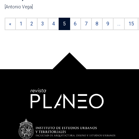
[Antonio Vega]
«
1
2
3
4
5
6
7
8
9
…
15