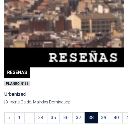
RESEÑAS
PLANEO N°11
Urbanized
[ Ximena Galdo; Mairelys Domínguez]
«
1
…
34
35
36
37
38
39
40