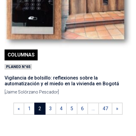
COLUMNAS
PLANEO N°65
Vigilancia de bolsillo: reflexiones sobre la
automatización y el miedo en la vivienda en Bogotá
[Jaime Solórzano Pescador]
«
1
2
3
4
5
6
…
47
»