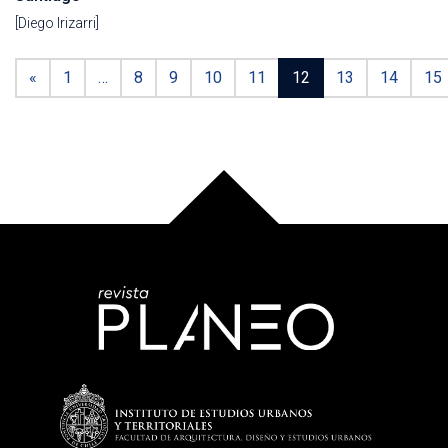
[Diego Irizarri]
«
1
…
8
9
10
11
12
13
14
15