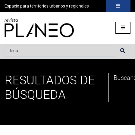
Espacio para territorios urbanos y regionales
Buscar...
RESULTADOS DE
Portada
»
Has buscado por lima
»
Página 10
Buscand
BÚSQUEDA