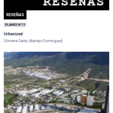
RESEÑAS
PLANEO N°11
Urbanized
[ Ximena Galdo; Mairelys Domínguez]