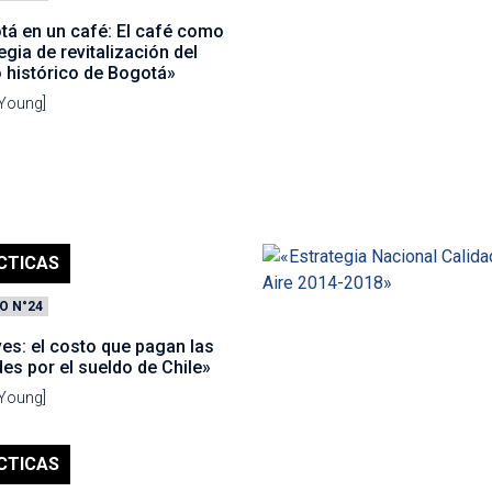
tá en un café: El café como
egia de revitalización del
 histórico de Bogotá»
 Young]
CTICAS
O N°24
es: el costo que pagan las
es por el sueldo de Chile»
 Young]
CTICAS