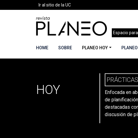
Ir al sitio de la UC
Espacio para
HOME
SOBRE
PLANEO HOY
PLANEO
PLANEO
Portada
»
Secciones
»
Prácticas
»
Página 7
PRÁCTICA
HOY
Enfocada en ab
de planificación
destacadas com
discusión de p