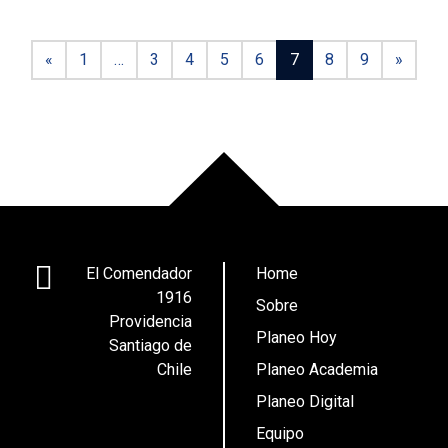
«
1
…
3
4
5
6
7
8
9
»
El Comendador
Home
1916
Sobre
Providencia
Planeo Hoy
Santiago de
Chile
Planeo Academia
Planeo Digital
Equipo