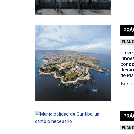
PRÁ
PLANE
Univer
Innova
conoc
desarr
de Pl
[Nelson
PRÁ
PLANE