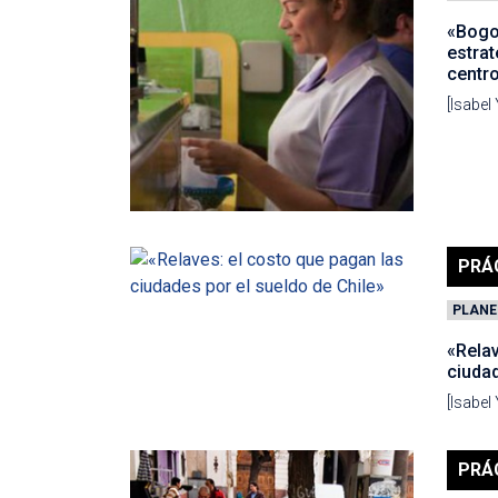
«Bogo
estrat
centro
[Isabel
PRÁ
PLANE
«Relav
ciudad
[Isabel
PRÁ