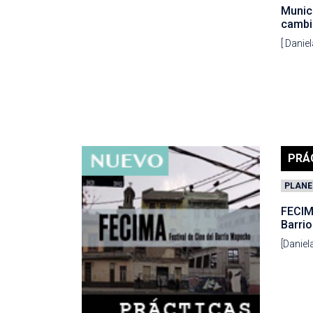
Munici
cambi
[ Dani
PRÁ
PLANE
FECIMA
Barri
[Danie