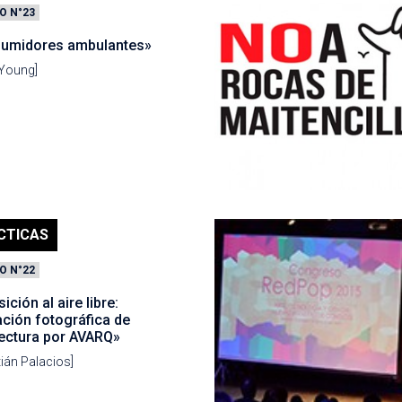
O N°23
umidores ambulantes»
 Young]
CTICAS
O N°22
ición al aire libre:
ación fotográfica de
tectura por AVARQ»
ián Palacios]