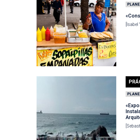
PLANE
«Cons
[Isabel
PRÁ
PLANE
«Expos
Instal
Arqui
[Sebast