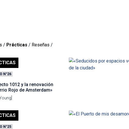
s
/
Prácticas
/
Reseñas
/
CTICAS
O N°26
ecto 1012 y la renovación
arrio Rojo de Amsterdam»
 Young]
CTICAS
O N°25