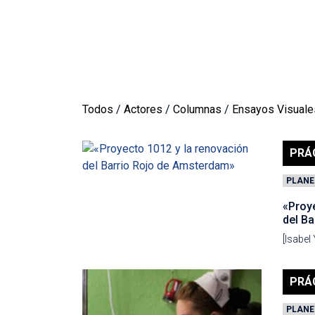
Todos
/
Actores
/
Columnas
/
Ensayos Visuale
PRÁ
PLANE
«Proy
del B
[Isabel
PRÁ
PLANE