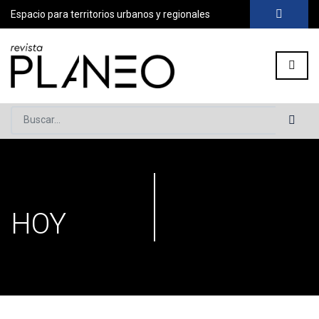
Espacio para territorios urbanos y regionales
Buscar...
PLANEO
Portada
»
Secciones
»
Página 6
HOY