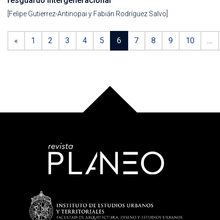
resguardo intergeneracional
[Felipe Gutierrez-Antinopai y Fabián Rodríguez Salvo]
«
1
2
3
4
5
6
7
8
9
10
…