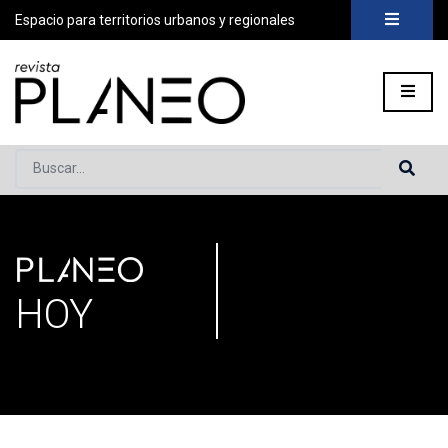
Espacio para territorios urbanos y regionales
Buscar...
PLANEO
Portada
»
Secciones
»
Página 3
HOY