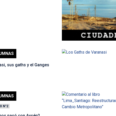
UMNAS
si, sus gaths y el Ganges
UMNAS
O N°2
nos pasó con Aysén?