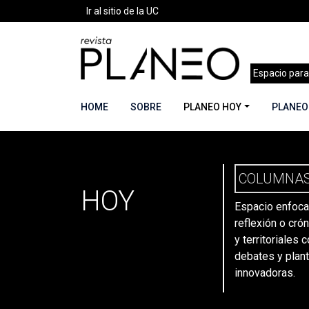
Ir al sitio de la UC
Espacio para
HOME
SOBRE
PLANEO HOY
PLANEO
PLANEO
Portada
»
Secciones
»
Columnas
»
Página 16
COLUMNA
HOY
Espacio enfoca
reflexión o cró
y territoriales 
debates y plan
innovadoras.