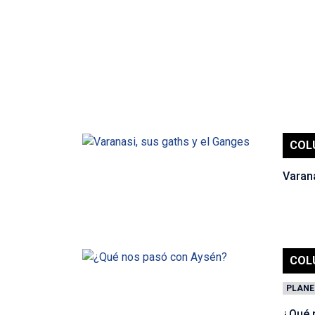
COL
Varana
COL
PLANE
¿Qué 