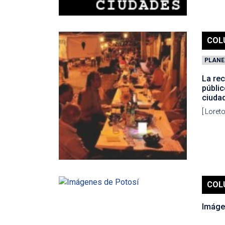
COL
PLANE
La re
públic
ciuda
[ Loret
COL
Imáge