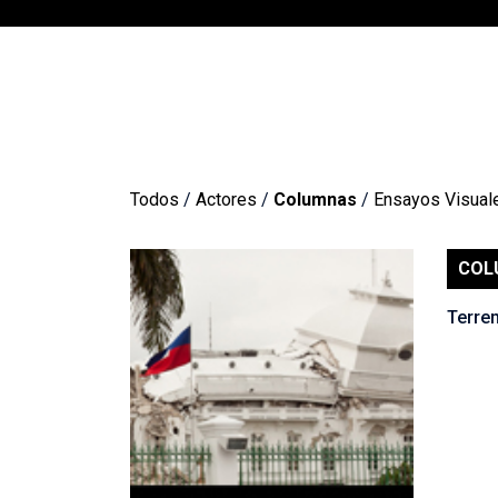
Todos
/
Actores
/
Columnas
/
Ensayos Visual
COL
Terrem