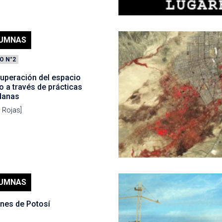
UMNAS
O N°2
cuperación del espacio
o a través de prácticas
danas
o Rojas]
UMNAS
nes de Potosí