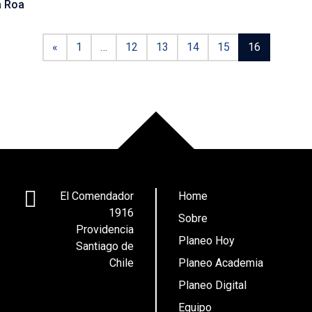
 Roa
«
1
…
12
13
14
15
16
El Comendador
Home
1916
Sobre
Providencia
Planeo Hoy
Santiago de
Chile
Planeo Academia
Planeo Digital
Equipo