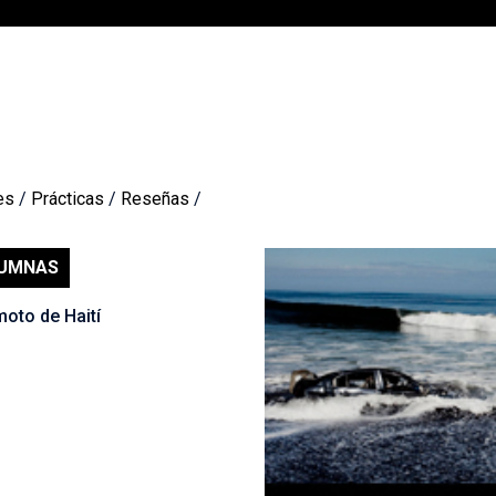
es
/
Prácticas
/
Reseñas
/
UMNAS
oto de Haití