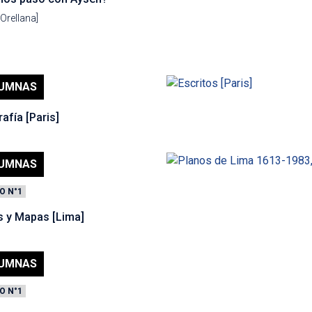
 Orellana]
UMNAS
afía [Paris]
UMNAS
O N°1
s y Mapas [Lima]
UMNAS
O N°1