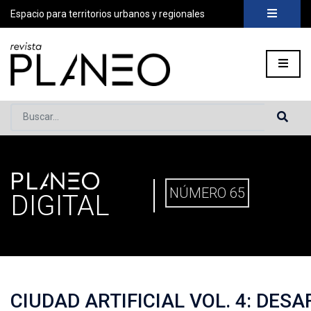
Espacio para territorios urbanos y regionales
Buscar...
PLANEO
PORTADA
»
PLANEO DIGITAL
»
PLANEO 65 | CIUDAD ARTIFI
NÚMERO 65
DIGITAL
CIUDAD ARTIFICIAL VOL. 4: DESA