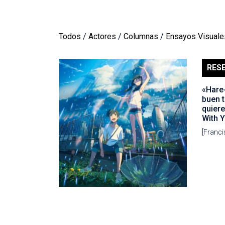
Todos
/
Actores
/
Columnas
/
Ensayos Visuale
RES
«Hare-
buen t
quiere
With 
[Franc