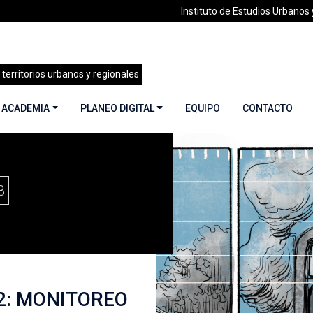
Instituto de Estudios Urbanos y
 territorios urbanos y regionales
 ACADEMIA
PLANEO DIGITAL
EQUIPO
CONTACTO
CIUDAD ARTIFICIAL VOL. 2: MONITOREO AMBIENTAL PARA EL
3
 2: MONITOREO