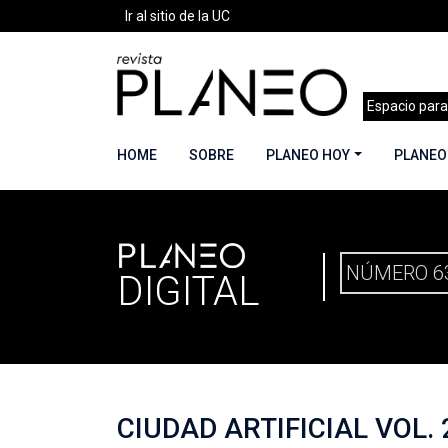
Ir al sitio de la UC
Espacio para
HOME
SOBRE
PLANEO HOY
PLANEO
PLANEO
PORTADA
»
PLANEO DIGITAL
»
PLANEO 63 | 
NÚMERO 6
DIGITAL
CIUDAD ARTIFICIAL VOL.