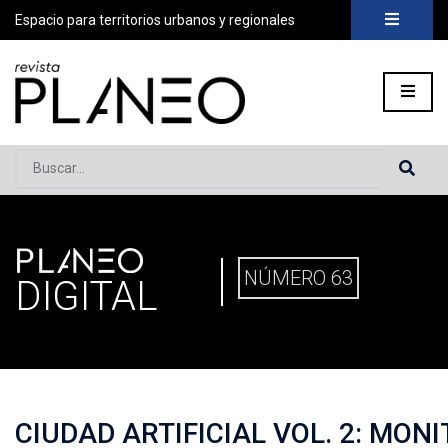
Espacio para territorios urbanos y regionales
Buscar...
PLANEO
PORTADA
»
PLANEO DIGITAL
»
PLANEO 63 | CIUDAD ARTIF
NÚMERO 63
DIGITAL
CIUDAD ARTIFICIAL VOL. 2: MON