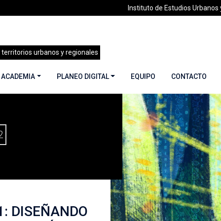
Instituto de Estudios Urbanos y
 territorios urbanos y regionales
 ACADEMIA
PLANEO DIGITAL
EQUIPO
CONTACTO
CIUDAD ARTIFICIAL VOL. 1: DISEÑANDO ESCENARIOS DE FUTUR
2
 1: DISEÑANDO