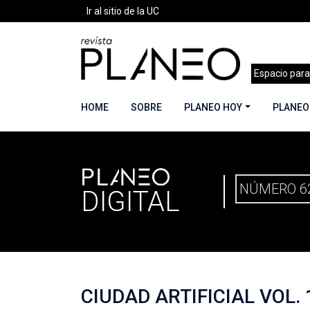
Ir al sitio de la UC
Espacio para
HOME
SOBRE
PLANEO HOY
PLANEO
PLANEO
PORTADA
»
PLANEO DIGITAL
»
PLANEO 62 | 
NÚMERO 6
DIGITAL
CIUDAD ARTIFICIAL VOL.