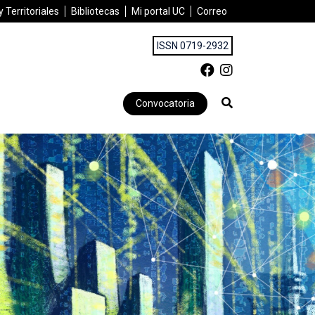
 Territoriales
Bibliotecas
Mi portal UC
Correo
ISSN 0719-2932
Convocatoria
O A TRAVÉS DE LOS DATOS Y LA IA | MARZO 2025